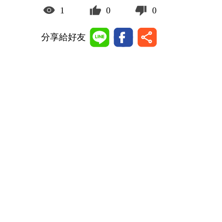
1
0
0
分享給好友