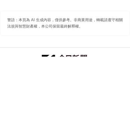
警語：本頁為 AI 生成內容，僅供參考。非商業用途，轉載請遵守相關
法規與智慧財產權，本公司保留最終解釋權。
防詐聲明
著作權聲明
免責聲明
關於我們
隱私權聲明
合作提案
追蹤 NOWNEWS 今日新聞