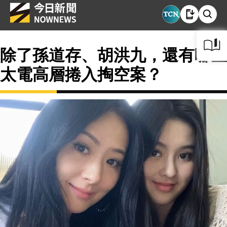
除了孫道存、胡洪九，還有哪些
太電高層捲入掏空案？