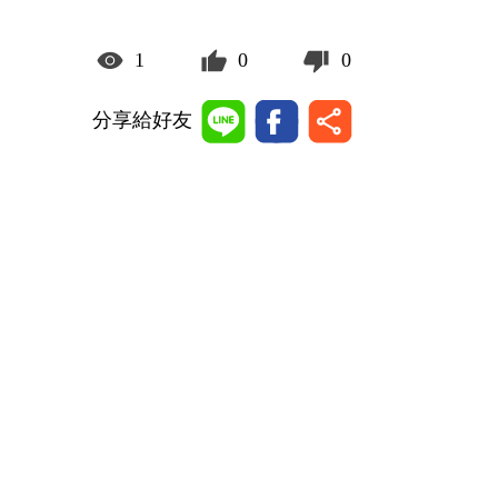
1
0
0
分享給好友