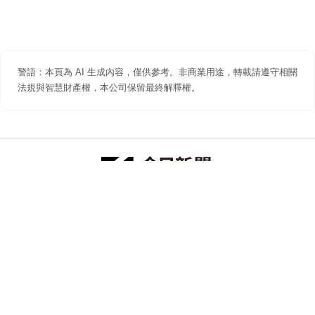
警語：本頁為 AI 生成內容，僅供參考。非商業用途，轉載請遵守相關
法規與智慧財產權，本公司保留最終解釋權。
防詐聲明
著作權聲明
免責聲明
關於我們
隱私權聲明
合作提案
追蹤 NOWNEWS 今日新聞