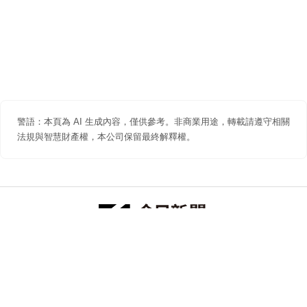
警語：本頁為 AI 生成內容，僅供參考。非商業用途，轉載請遵守相關
法規與智慧財產權，本公司保留最終解釋權。
防詐聲明
著作權聲明
免責聲明
關於我們
隱私權聲明
合作提案
追蹤 NOWNEWS 今日新聞