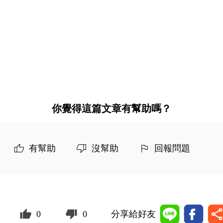
你覺得這篇文章有幫助嗎？
有幫助
沒幫助
回報問題
0
0
分享給好友