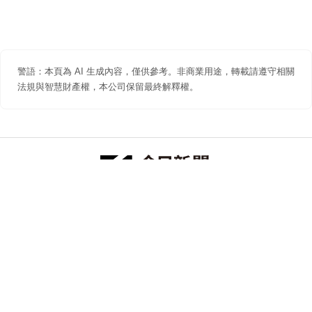
警語：本頁為 AI 生成內容，僅供參考。非商業用途，轉載請遵守相關
法規與智慧財產權，本公司保留最終解釋權。
防詐聲明
著作權聲明
免責聲明
關於我們
隱私權聲明
合作提案
追蹤 NOWNEWS 今日新聞