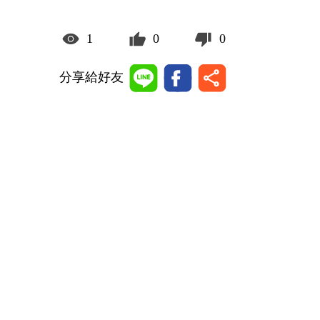
1
0
0
分享給好友