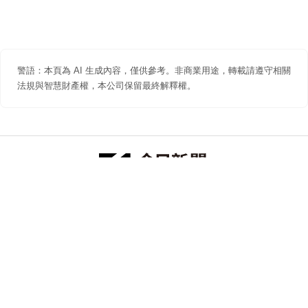
警語：本頁為 AI 生成內容，僅供參考。非商業用途，轉載請遵守相關
法規與智慧財產權，本公司保留最終解釋權。
防詐聲明
著作權聲明
免責聲明
關於我們
隱私權聲明
合作提案
追蹤 NOWNEWS 今日新聞