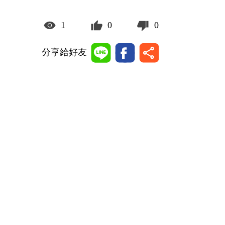
1
0
0
分享給好友