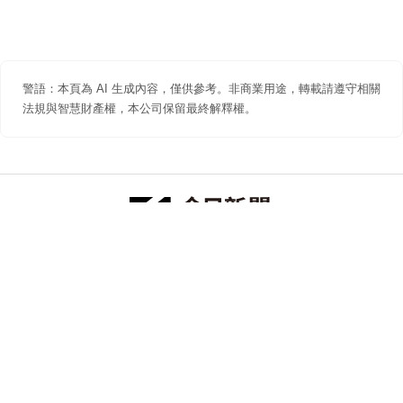
警語：本頁為 AI 生成內容，僅供參考。非商業用途，轉載請遵守相關
法規與智慧財產權，本公司保留最終解釋權。
防詐聲明
著作權聲明
免責聲明
關於我們
隱私權聲明
合作提案
追蹤 NOWNEWS 今日新聞