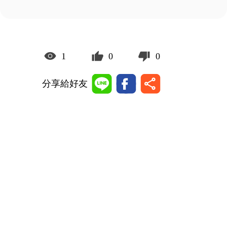
1
0
0
分享給好友