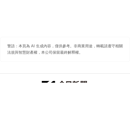
警語：本頁為 AI 生成內容，僅供參考。非商業用途，轉載請遵守相關
法規與智慧財產權，本公司保留最終解釋權。
防詐聲明
著作權聲明
免責聲明
關於我們
隱私權聲明
合作提案
追蹤 NOWNEWS 今日新聞