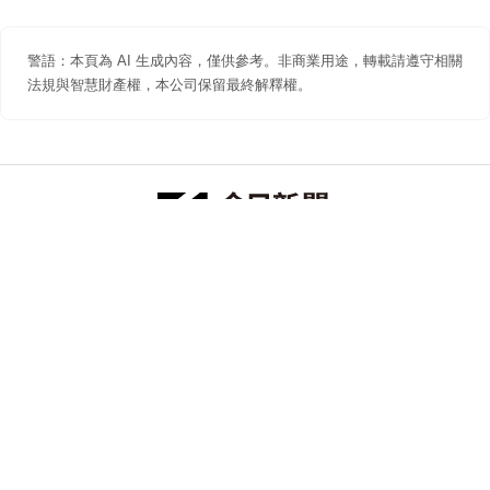
警語：本頁為 AI 生成內容，僅供參考。非商業用途，轉載請遵守相關
法規與智慧財產權，本公司保留最終解釋權。
防詐聲明
著作權聲明
免責聲明
關於我們
隱私權聲明
合作提案
追蹤 NOWNEWS 今日新聞