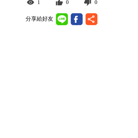
1
0
0
分享給好友