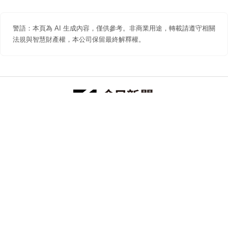
警語：本頁為 AI 生成內容，僅供參考。非商業用途，轉載請遵守相關
法規與智慧財產權，本公司保留最終解釋權。
防詐聲明
著作權聲明
免責聲明
關於我們
隱私權聲明
合作提案
追蹤 NOWNEWS 今日新聞