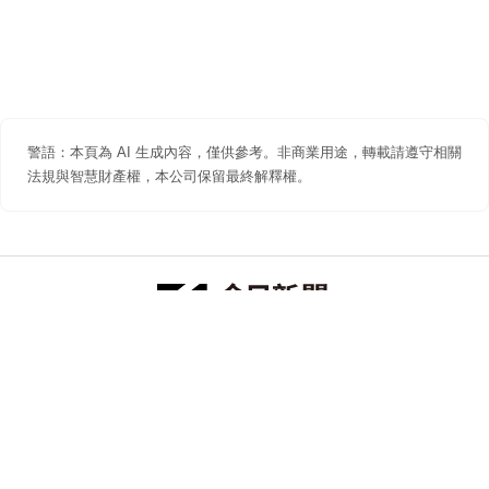
警語：本頁為 AI 生成內容，僅供參考。非商業用途，轉載請遵守相關
法規與智慧財產權，本公司保留最終解釋權。
防詐聲明
著作權聲明
免責聲明
關於我們
隱私權聲明
合作提案
追蹤 NOWNEWS 今日新聞