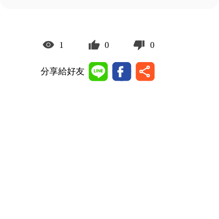
1
0
0
分享給好友