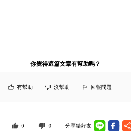
你覺得這篇文章有幫助嗎？
有幫助
沒幫助
回報問題
0
0
分享給好友