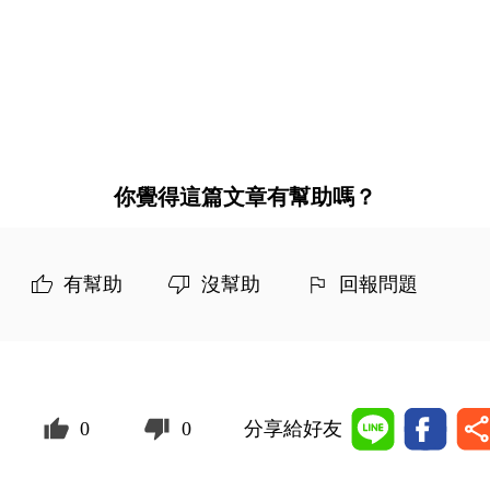
你覺得這篇文章有幫助嗎？
有幫助
沒幫助
回報問題
0
0
分享給好友