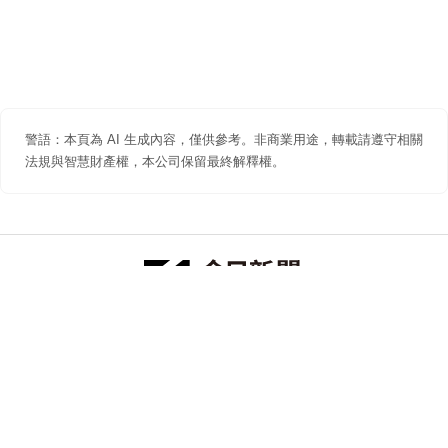
警語：本頁為 AI 生成內容，僅供參考。非商業用途，轉載請遵守相關
法規與智慧財產權，本公司保留最終解釋權。
防詐聲明
著作權聲明
免責聲明
關於我們
隱私權聲明
合作提案
追蹤 NOWNEWS 今日新聞