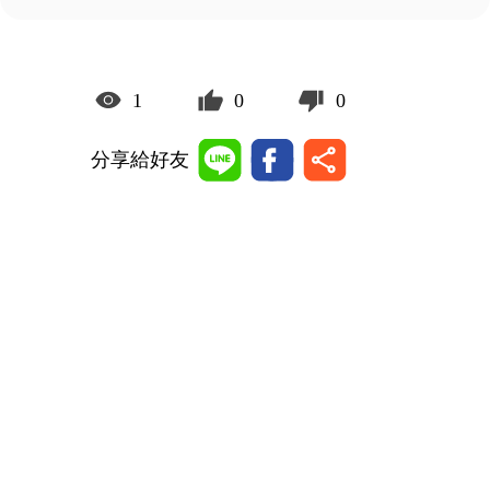
1
0
0
分享給好友