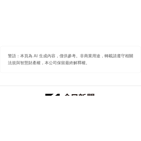
警語：本頁為 AI 生成內容，僅供參考。非商業用途，轉載請遵守相關
法規與智慧財產權，本公司保留最終解釋權。
防詐聲明
著作權聲明
免責聲明
關於我們
隱私權聲明
合作提案
追蹤 NOWNEWS 今日新聞