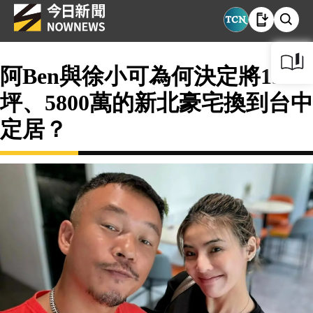
阿Ben與徐小可為何決定將130
坪、5800萬的新北豪宅換到台中
定居？