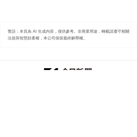
警語：本頁為 AI 生成內容，僅供參考。非商業用途，轉載請遵守相關
法規與智慧財產權，本公司保留最終解釋權。
防詐聲明
著作權聲明
免責聲明
關於我們
隱私權聲明
合作提案
追蹤 NOWNEWS 今日新聞