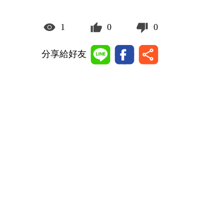
1
0
0
分享給好友