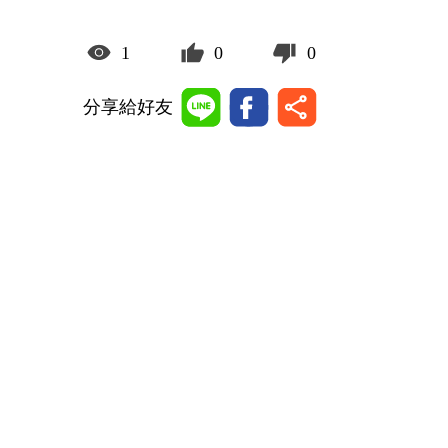
1
0
0
分享給好友