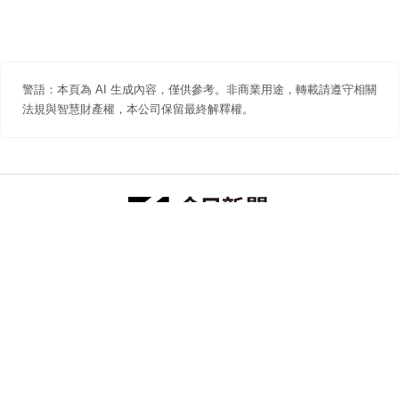
警語：本頁為 AI 生成內容，僅供參考。非商業用途，轉載請遵守相關
法規與智慧財產權，本公司保留最終解釋權。
防詐聲明
著作權聲明
免責聲明
關於我們
隱私權聲明
合作提案
追蹤 NOWNEWS 今日新聞