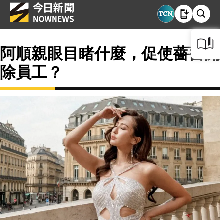
阿順親眼目睹什麼，促使薔薔開
除員工？