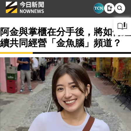
阿金與掌櫃在分手後，將如何繼
續共同經營「金魚腦」頻道？