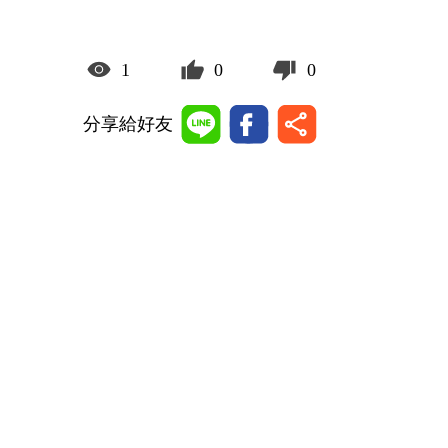
1
0
0
分享給好友