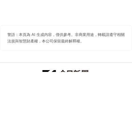
警語：本頁為 AI 生成內容，僅供參考。非商業用途，轉載請遵守相關
法規與智慧財產權，本公司保留最終解釋權。
防詐聲明
著作權聲明
免責聲明
關於我們
隱私權聲明
合作提案
追蹤 NOWNEWS 今日新聞