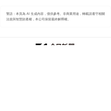
警語：本頁為 AI 生成內容，僅供參考。非商業用途，轉載請遵守相關
法規與智慧財產權，本公司保留最終解釋權。
防詐聲明
著作權聲明
免責聲明
關於我們
隱私權聲明
合作提案
追蹤 NOWNEWS 今日新聞