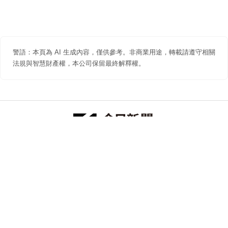
警語：本頁為 AI 生成內容，僅供參考。非商業用途，轉載請遵守相關
法規與智慧財產權，本公司保留最終解釋權。
防詐聲明
著作權聲明
免責聲明
關於我們
隱私權聲明
合作提案
追蹤 NOWNEWS 今日新聞