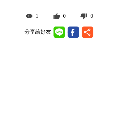
1
0
0
分享給好友