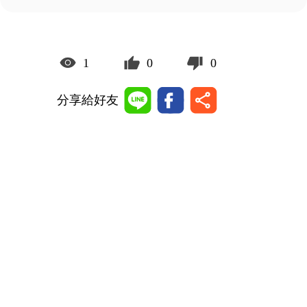
1
0
0
分享給好友