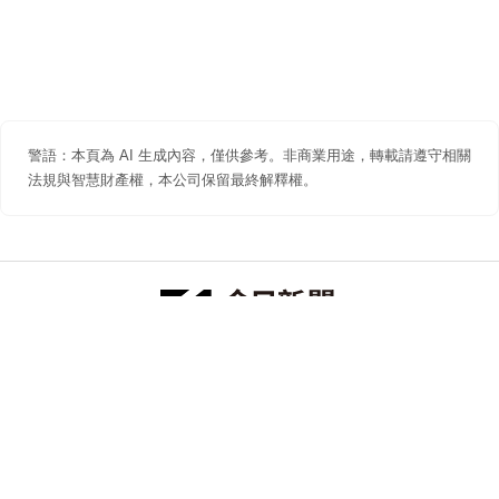
警語：本頁為 AI 生成內容，僅供參考。非商業用途，轉載請遵守相關
法規與智慧財產權，本公司保留最終解釋權。
防詐聲明
著作權聲明
免責聲明
關於我們
隱私權聲明
合作提案
追蹤 NOWNEWS 今日新聞