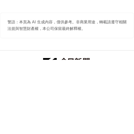
警語：本頁為 AI 生成內容，僅供參考。非商業用途，轉載請遵守相關
法規與智慧財產權，本公司保留最終解釋權。
防詐聲明
著作權聲明
免責聲明
關於我們
隱私權聲明
合作提案
追蹤 NOWNEWS 今日新聞