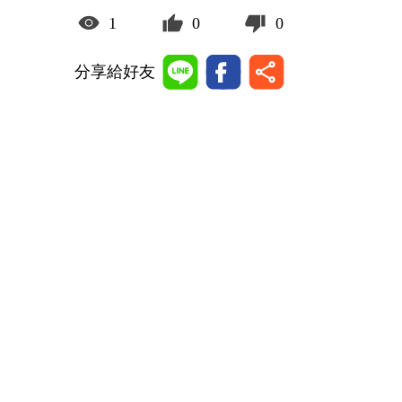
1
0
0
分享給好友