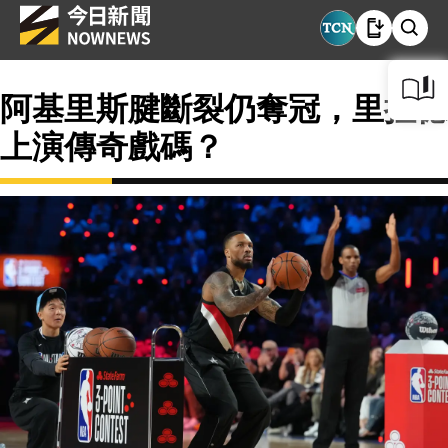
阿基里斯腱斷裂仍奪冠，里拉德
上演傳奇戲碼？