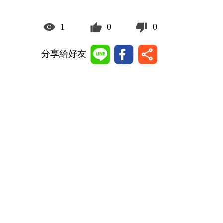
1
0
0
分享給好友