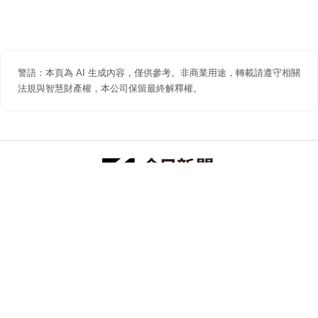
警語：本頁為 AI 生成內容，僅供參考。非商業用途，轉載請遵守相關
法規與智慧財產權，本公司保留最終解釋權。
防詐聲明
著作權聲明
免責聲明
關於我們
隱私權聲明
合作提案
追蹤 NOWNEWS 今日新聞