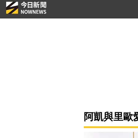
阿凱與里歐