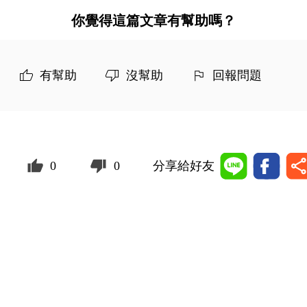
你覺得這篇文章有幫助嗎？
有幫助
沒幫助
回報問題
0
0
分享給好友