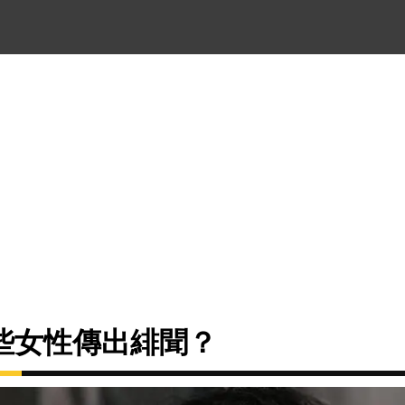
些女性傳出緋聞？