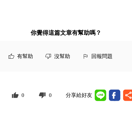
你覺得這篇文章有幫助嗎？
有幫助
沒幫助
回報問題
0
0
分享給好友