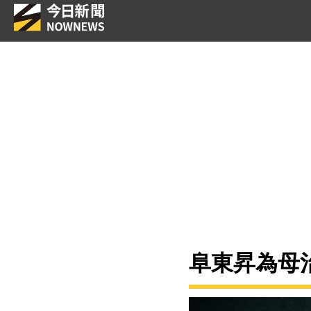
阜東昇為母治