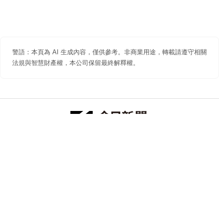
警語：本頁為 AI 生成內容，僅供參考。非商業用途，轉載請遵守相關
法規與智慧財產權，本公司保留最終解釋權。
防詐聲明
著作權聲明
免責聲明
關於我們
隱私權聲明
合作提案
追蹤 NOWNEWS 今日新聞