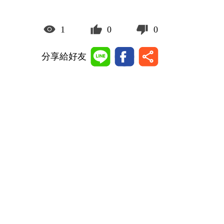
1
0
0
分享給好友