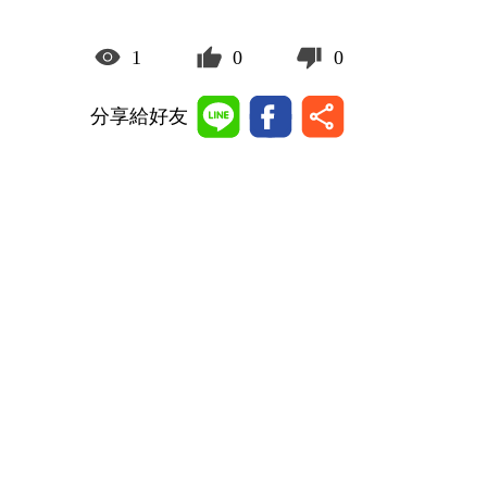
1
0
0
分享給好友