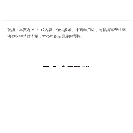
警語：本頁為 AI 生成內容，僅供參考。非商業用途，轉載請遵守相關
法規與智慧財產權，本公司保留最終解釋權。
防詐聲明
著作權聲明
免責聲明
關於我們
隱私權聲明
合作提案
追蹤 NOWNEWS 今日新聞