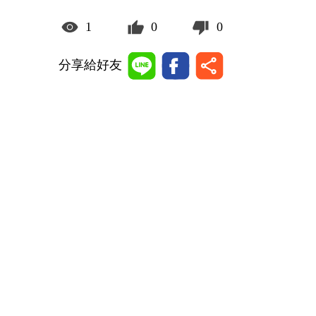
1
0
0
分享給好友