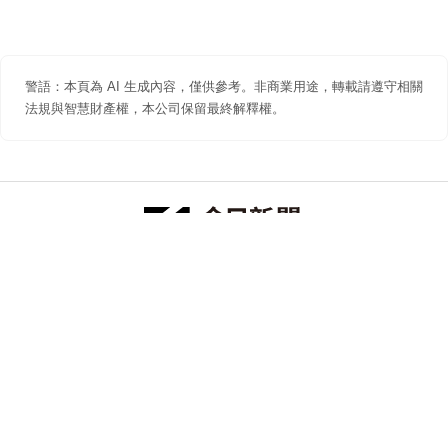
警語：本頁為 AI 生成內容，僅供參考。非商業用途，轉載請遵守相關
法規與智慧財產權，本公司保留最終解釋權。
防詐聲明
著作權聲明
免責聲明
關於我們
隱私權聲明
合作提案
追蹤 NOWNEWS 今日新聞