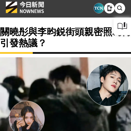
關曉彤與李昀鋭街頭親密照為何
引發熱議？