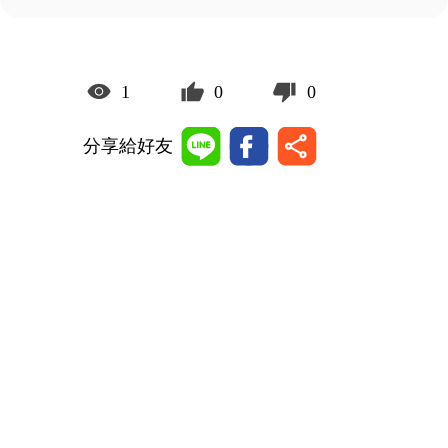
1
0
0
分享給好友