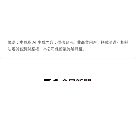
警語：本頁為 AI 生成內容，僅供參考。非商業用途，轉載請遵守相關
法規與智慧財產權，本公司保留最終解釋權。
防詐聲明
著作權聲明
免責聲明
關於我們
隱私權聲明
合作提案
追蹤 NOWNEWS 今日新聞