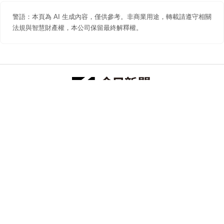
警語：本頁為 AI 生成內容，僅供參考。非商業用途，轉載請遵守相關
法規與智慧財產權，本公司保留最終解釋權。
防詐聲明
著作權聲明
免責聲明
關於我們
隱私權聲明
合作提案
追蹤 NOWNEWS 今日新聞