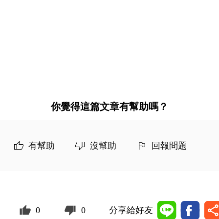
你覺得這篇文章有幫助嗎？
有幫助
沒幫助
回報問題
0
0
分享給好友