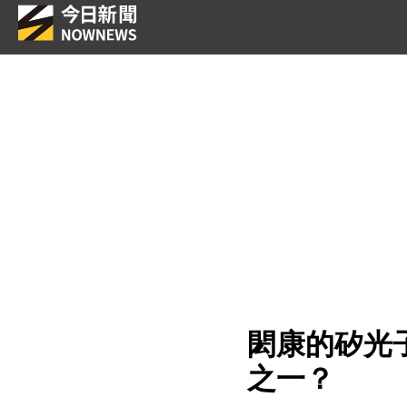
閎康的矽光
之一？