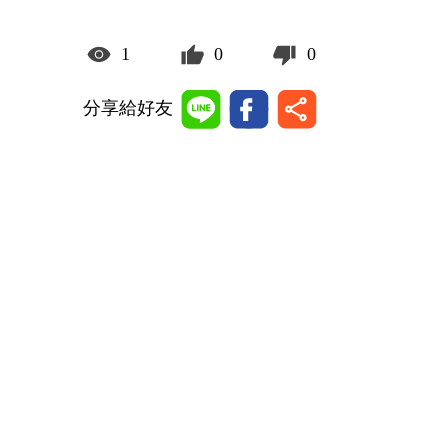
1
0
0
分享給好友