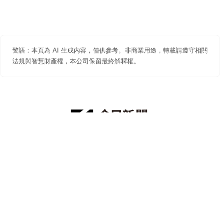
警語：本頁為 AI 生成內容，僅供參考。非商業用途，轉載請遵守相關
法規與智慧財產權，本公司保留最終解釋權。
防詐聲明
著作權聲明
免責聲明
關於我們
隱私權聲明
合作提案
追蹤 NOWNEWS 今日新聞