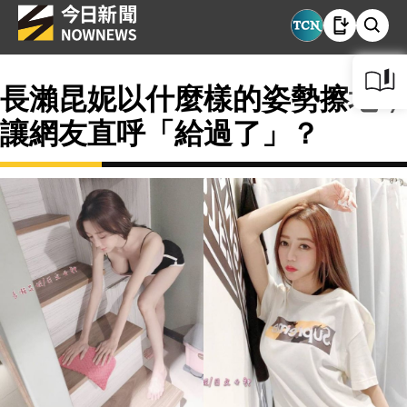
長瀨昆妮以什麼樣的姿勢擦地，
讓網友直呼「給過了」？