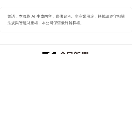
警語：本頁為 AI 生成內容，僅供參考。非商業用途，轉載請遵守相關
法規與智慧財產權，本公司保留最終解釋權。
防詐聲明
著作權聲明
免責聲明
關於我們
隱私權聲明
合作提案
追蹤 NOWNEWS 今日新聞