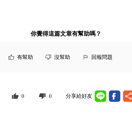
你覺得這篇文章有幫助嗎？
有幫助
沒幫助
回報問題
0
0
分享給好友