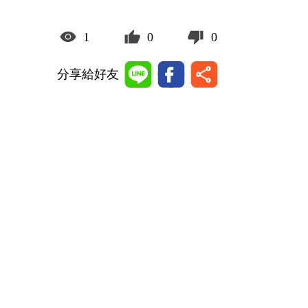
1
0
0
分享給好友