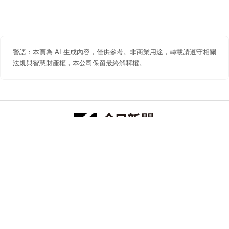
警語：本頁為 AI 生成內容，僅供參考。非商業用途，轉載請遵守相關
法規與智慧財產權，本公司保留最終解釋權。
防詐聲明
著作權聲明
免責聲明
關於我們
隱私權聲明
合作提案
追蹤 NOWNEWS 今日新聞