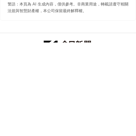
警語：本頁為 AI 生成內容，僅供參考。非商業用途，轉載請遵守相關
法規與智慧財產權，本公司保留最終解釋權。
防詐聲明
著作權聲明
免責聲明
關於我們
隱私權聲明
合作提案
追蹤 NOWNEWS 今日新聞
© 今日傳媒(股)公司版權所有，非經授權，不許轉載本網站內容 ©