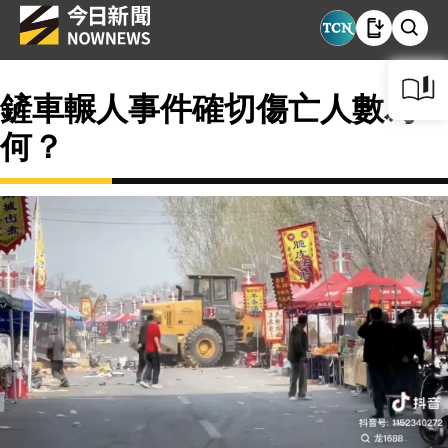
鏟車輾人事件確切傷亡人數為
何？