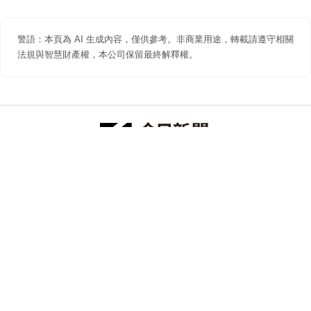
警語：本頁為 AI 生成內容，僅供參考。非商業用途，轉載請遵守相關
法規與智慧財產權，本公司保留最終解釋權。
防詐聲明
著作權聲明
免責聲明
關於我們
隱私權聲明
合作提案
追蹤 NOWNEWS 今日新聞