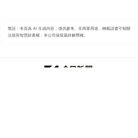
警語：本頁為 AI 生成內容，僅供參考。非商業用途，轉載請遵守相關
法規與智慧財產權，本公司保留最終解釋權。
防詐聲明
著作權聲明
免責聲明
關於我們
隱私權聲明
合作提案
追蹤 NOWNEWS 今日新聞