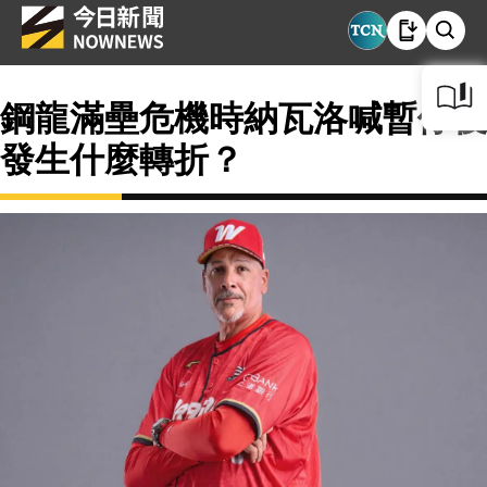
鋼龍滿壘危機時納瓦洛喊暫停後
發生什麼轉折？