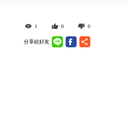
1
0
0
分享給好友