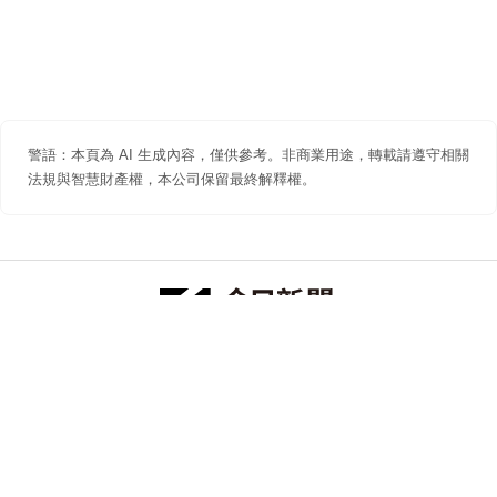
警語：本頁為 AI 生成內容，僅供參考。非商業用途，轉載請遵守相關
法規與智慧財產權，本公司保留最終解釋權。
防詐聲明
著作權聲明
免責聲明
關於我們
隱私權聲明
合作提案
追蹤 NOWNEWS 今日新聞