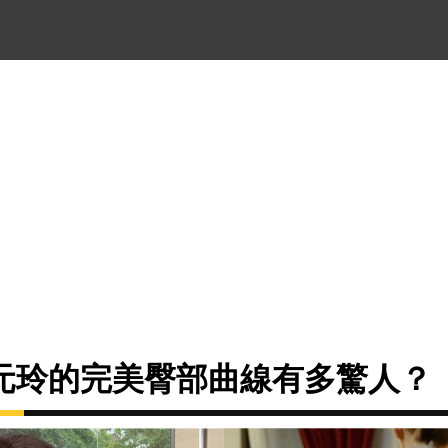
元玲的完美臀部曲線有多驚人？