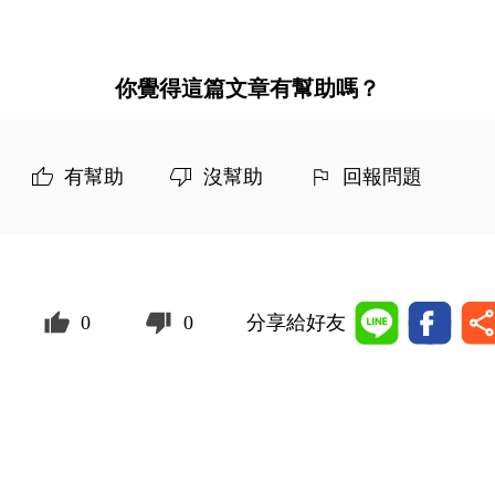
你覺得這篇文章有幫助嗎？
有幫助
沒幫助
回報問題
0
0
分享給好友