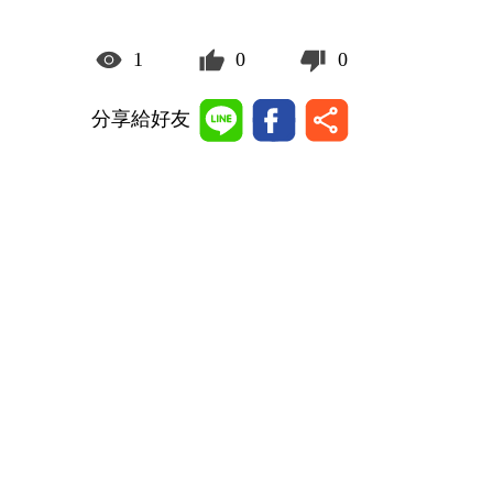
1
0
0
分享給好友