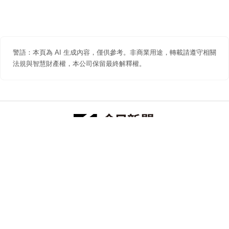
警語：本頁為 AI 生成內容，僅供參考。非商業用途，轉載請遵守相關
法規與智慧財產權，本公司保留最終解釋權。
防詐聲明
著作權聲明
免責聲明
關於我們
隱私權聲明
合作提案
追蹤 NOWNEWS 今日新聞