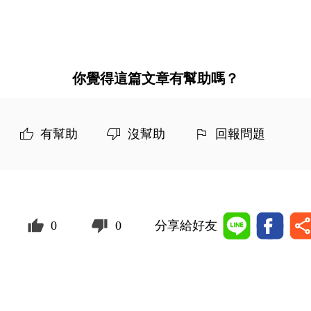
你覺得這篇文章有幫助嗎？
有幫助
沒幫助
回報問題
0
0
分享給好友