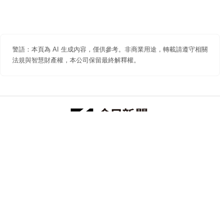
警語：本頁為 AI 生成內容，僅供參考。非商業用途，轉載請遵守相關
法規與智慧財產權，本公司保留最終解釋權。
防詐聲明
著作權聲明
免責聲明
關於我們
隱私權聲明
合作提案
追蹤 NOWNEWS 今日新聞