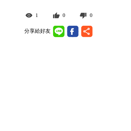
1
0
0
分享給好友