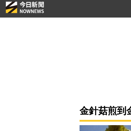
金針菇煎到