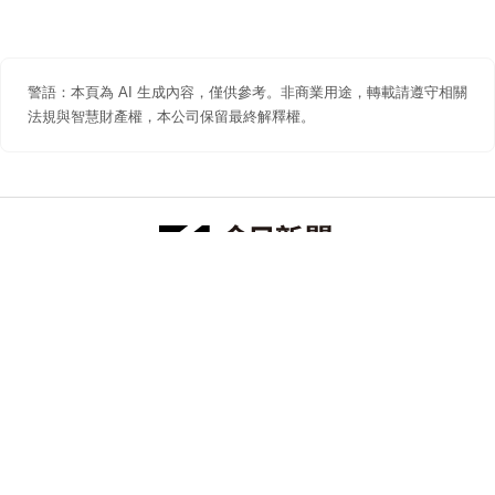
警語：本頁為 AI 生成內容，僅供參考。非商業用途，轉載請遵守相關
法規與智慧財產權，本公司保留最終解釋權。
防詐聲明
著作權聲明
免責聲明
關於我們
隱私權聲明
合作提案
追蹤 NOWNEWS 今日新聞