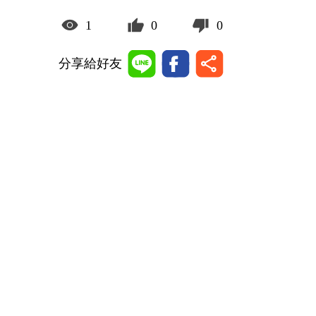
1
0
0
分享給好友