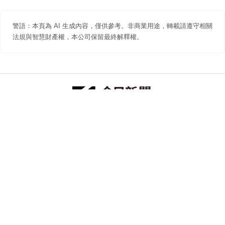
警語：本頁為 AI 生成內容，僅供參考。非商業用途，轉載請遵守相關
法規與智慧財產權，本公司保留最終解釋權。
防詐聲明
著作權聲明
免責聲明
關於我們
隱私權聲明
合作提案
追蹤 NOWNEWS 今日新聞