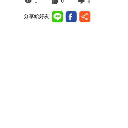
1
0
0
分享給好友