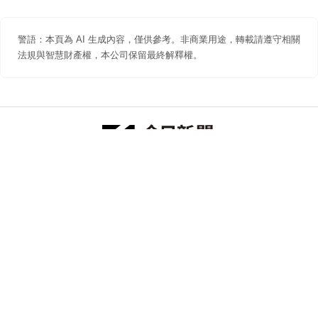
警語：本頁為 AI 生成內容，僅供參考。非商業用途，轉載請遵守相關
法規與智慧財產權，本公司保留最終解釋權。
防詐聲明
著作權聲明
免責聲明
關於我們
隱私權聲明
合作提案
追蹤 NOWNEWS 今日新聞