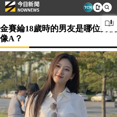
金賽綸18歲時的男友是哪位男偶
像A？