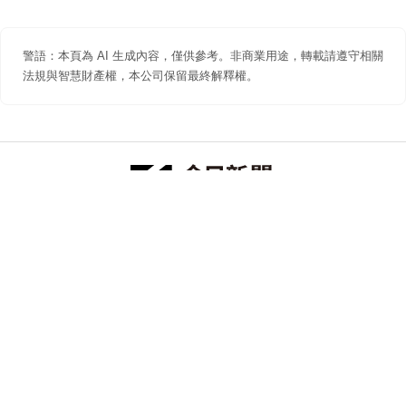
警語：本頁為 AI 生成內容，僅供參考。非商業用途，轉載請遵守相關
法規與智慧財產權，本公司保留最終解釋權。
防詐聲明
著作權聲明
免責聲明
關於我們
隱私權聲明
合作提案
追蹤 NOWNEWS 今日新聞