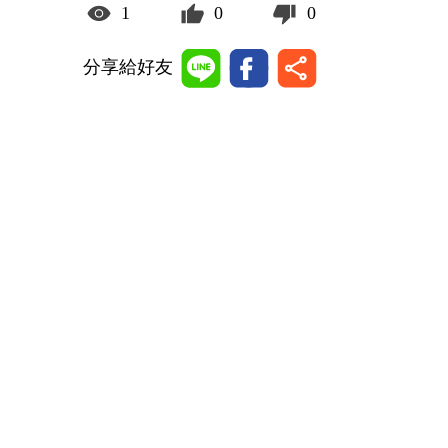
1
0
0
分享給好友