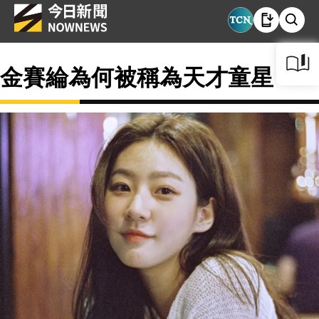
金賽綸為何被稱為天才童星？