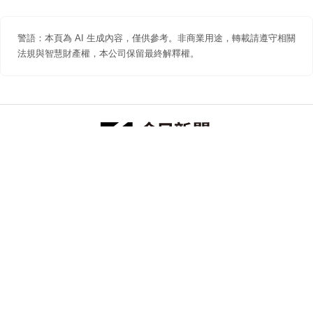
警語：本頁為 AI 生成內容，僅供參考。非商業用途，轉載請遵守相關
法規與智慧財產權，本公司保留最終解釋權。
防詐聲明
著作權聲明
免責聲明
關於我們
隱私權聲明
合作提案
追蹤 NOWNEWS 今日新聞