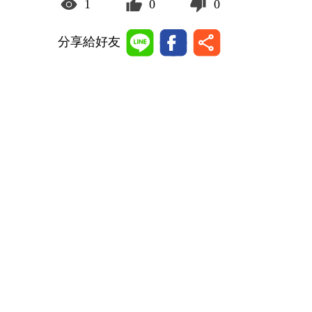
1
0
0
分享給好友